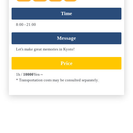
Time
8:00
-
21:00
Message
Let's make great memories in Kyoto!
Price
1h
/
10000
Yen～
* Transportation costs may be consulted separately.