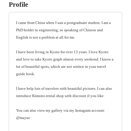
Profile
I came from China when I was a postgraduate student. I am a
PhD holder in engineering, so speaking of Chinese and
English is not a problem at all for me.
I have been living in Kyoto for over 13 years. I love Kyoto
and love to take Kyoto graph almost every weekend. I know a
lot of beautiful spots, which are not written in your travel
guide book.
I have help lots of travelers with beautiful pictures. I can also
introduce Kimono-rental shop with discount if you like.
You can also view my gallery via my Instagram account:
@mayue