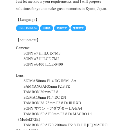
Just let me know your requirements, and I will propose
solutions for you to make great memories in Kyoto, Japan.
【Language】
ENGLISH (US)
日本語
简体中文
繁體中文
【equipment】
Cameras:
SONY α7 iii ILCE-7M3
SONY α7 II ILCE-7M2
SONY α6400 ILCE-6400
Lens:
SIGMA 50mm F1.4 DG HSM | Art
SAMYANG AF35mm F2.8 FE
TAMRON 20mm/F2.8
SIGMA 16mm F1.4 DC DN
TAMRON 28-75mm F2.8 Di III RXD
SONY マウントアダプター LA-EA4
TAMRON SP AF90mm F2.8 Di MACRO 1:1
（Model272E）
TAMRON SP AF70-200mm F/2.8 Di LD [IF] MACRO