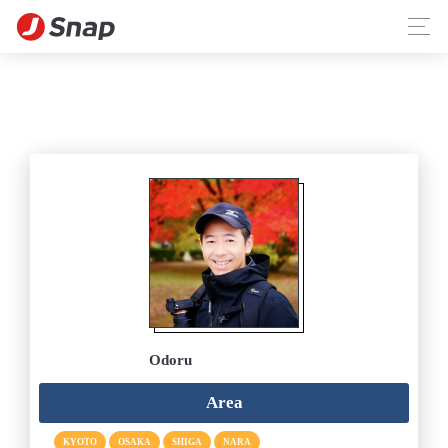
Odoru
Area
KYOTO
OSAKA
SHIGA
NARA